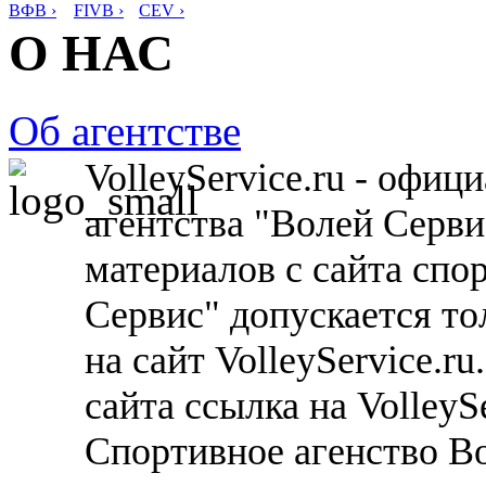
ВФВ ›
FIVB ›
CEV ›
О НАС
Об агентстве
VolleyService.ru - офи
агентства "Волей Серв
материалов с сайта спо
Сервис" допускается то
на сайт VolleyService.r
сайта ссылка на VolleyS
Спортивное агенство В