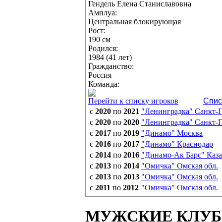
Гендель Елена Станиславовна
Амплуа:
Центральная блокирующая
Рост:
190 см
Родился:
1984 (41 лет)
Гражданство:
Россия
Команда:
Перейти к списку игроков
Спис
с
2020
по
2021
"Ленинградка" Санкт-
с
2020
по
2020
"Ленинградка" Санкт-
с
2017
по
2019
"Динамо" Москва
с
2016
по
2017
"Динамо" Краснодар
с
2014
по
2016
"Динамо-Ак Барс" Каз
с
2013
по
2014
"Омичка" Омская обл.
с
2013
по
2013
"Омичка" Омская обл.
с
2011
по
2012
"Омичка" Омская обл.
МУЖСКИЕ КЛУ