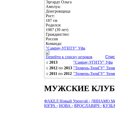
Эргардт Ольга
Амплуа:
Доигровщица
Рост:
187 см
Родился:
1987 (39 лет)
Гражданство:
Россия
Команда:
"Самрау-УГНТУ" Уфа
Перейти к списку игроков
Спис
с
2013
"Самрау-УГНТУ" Уфа
с
2012
по
2013
"Тюмень-ТюмГУ" Тюм
с
2011
по
2012
"Тюмень-ТюмГУ" Тюм
МУЖСКИЕ КЛУ
ФАКЕЛ Новый Уренгой ›
ДИНАМО Мос
ЮГРА ›
НОВА ›
ЯРОСЛАВИЧ ›
КУЗБА