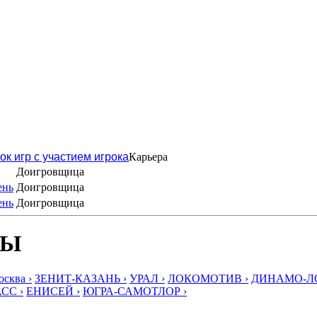
ок игр с участием игрока
Карьера
Доигровщица
ень
Доигровщица
ень
Доигровщица
БЫ
ква ›
ЗЕНИТ-КАЗАНЬ ›
УРАЛ ›
ЛОКОМОТИВ ›
ДИНАМО-ЛО
СС ›
ЕНИСЕЙ ›
ЮГРА-САМОТЛОР ›