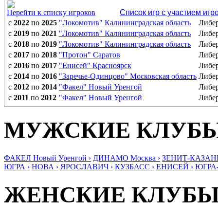
Перейти к списку игроков
Список игр с участием игр
с
2022
по
2025
"Локомотив" Калининградская область
Либе
с
2019
по
2021
"Локомотив" Калининградская область
Либе
с
2018
по
2019
"Локомотив" Калининградская область
Либе
с
2017
по
2018
"Протон" Саратов
Либе
с
2016
по
2017
"Енисей" Красноярск
Либе
с
2014
по
2016
"Заречье-Одинцово" Московская область
Либе
с
2012
по
2014
"Факел" Новый Уренгой
Либе
с
2011
по
2012
"Факел" Новый Уренгой
Либе
МУЖСКИЕ КЛУБ
ФАКЕЛ Новый Уренгой ›
ДИНАМО Москва ›
ЗЕНИТ-КАЗАНЬ
ЮГРА ›
НОВА ›
ЯРОСЛАВИЧ ›
КУЗБАСС ›
ЕНИСЕЙ ›
ЮГРА
ЖЕНСКИЕ КЛУБ