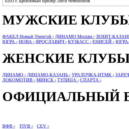
0203 г. Бронзовый призер Лиги чемпионов
МУЖСКИЕ КЛУБ
ФАКЕЛ Новый Уренгой ›
ДИНАМО Москва ›
ЗЕНИТ-КАЗАНЬ
ЮГРА ›
НОВА ›
ЯРОСЛАВИЧ ›
КУЗБАСС ›
ЕНИСЕЙ ›
ЮГРА
ЖЕНСКИЕ КЛУБ
ДИНАМО ›
ДИНАМО-КАЗАНЬ ›
УРАЛОЧКА-НТМК ›
ЗАРЕЧ
ЛОКОМОТИВ ›
МИНСК ›
ТУЛИЦА ›
СПАРТА ›
ОФИЦИАЛЬНЫЙ 
ВФВ ›
FIVB ›
CEV ›