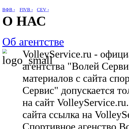
ВФВ ›
FIVB ›
CEV ›
О НАС
Об агентстве
VolleyService.ru - офи
агентства "Волей Серв
материалов с сайта спо
Сервис" допускается то
на сайт VolleyService.r
сайта ссылка на VolleyS
Спортивное агенство В