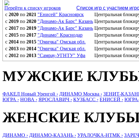
Перейти к списку игроков
Список игр с участием игр
с
2020
по
2021
"Енисей" Красноярск
Центральная блоки
с
2019
по
2020
"Динамо-Ак Барс" Казань
Центральная блоки
с
2017
по
2019
"Динамо-Ак Барс" Казань
Центральная блоки
с
2015
по
2017
"Динамо" Краснодар
Центральная блоки
с
2014
по
2015
"Омичка" Омская обл.
Центральная блоки
с
2013
по
2014
"Омичка" Омская обл.
Центральная блоки
с
2012
по
2013
"Самрау-УГНТУ" Уфа
Центральная блоки
МУЖСКИЕ КЛУБ
ФАКЕЛ Новый Уренгой ›
ДИНАМО Москва ›
ЗЕНИТ-КАЗАНЬ
ЮГРА ›
НОВА ›
ЯРОСЛАВИЧ ›
КУЗБАСС ›
ЕНИСЕЙ ›
ЮГРА
ЖЕНСКИЕ КЛУБ
ДИНАМО ›
ДИНАМО-КАЗАНЬ ›
УРАЛОЧКА-НТМК ›
ЗАРЕЧ