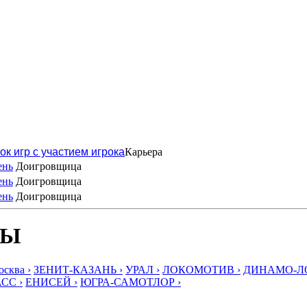
ок игр с участием игрока
Карьера
ень
Доигровщица
ень
Доигровщица
ень
Доигровщица
БЫ
ква ›
ЗЕНИТ-КАЗАНЬ ›
УРАЛ ›
ЛОКОМОТИВ ›
ДИНАМО-ЛО
СС ›
ЕНИСЕЙ ›
ЮГРА-САМОТЛОР ›