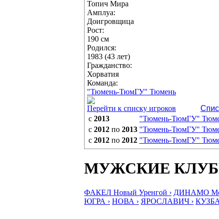
Топич Мира
Амплуа:
Доигровщица
Рост:
190 см
Родился:
1983 (43 лет)
Гражданство:
Хорватия
Команда:
"Тюмень-ТюмГУ" Тюмень
Перейти к списку игроков
Спис
с
2013
"Тюмень-ТюмГУ" Тюм
с
2012
по
2013
"Тюмень-ТюмГУ" Тюм
с
2012
по
2012
"Тюмень-ТюмГУ" Тюм
МУЖСКИЕ КЛУ
ФАКЕЛ Новый Уренгой ›
ДИНАМО Мос
ЮГРА ›
НОВА ›
ЯРОСЛАВИЧ ›
КУЗБА