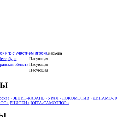
ок игр с участием игрока
Карьера
Петербург
Пасующая
адская область
Пасующая
Пасующая
БЫ
ква ›
ЗЕНИТ-КАЗАНЬ ›
УРАЛ ›
ЛОКОМОТИВ ›
ДИНАМО-ЛО
СС ›
ЕНИСЕЙ ›
ЮГРА-САМОТЛОР ›
БЫ