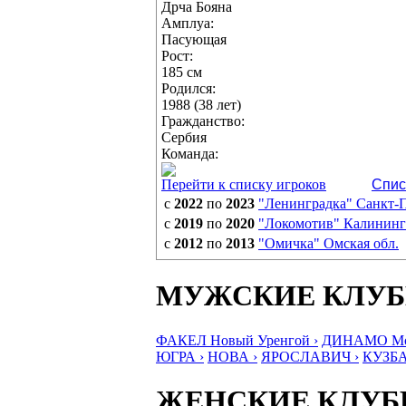
Дрча Бояна
Амплуа:
Пасующая
Рост:
185 см
Родился:
1988 (38 лет)
Гражданство:
Сербия
Команда:
Перейти к списку игроков
Спис
с
2022
по
2023
"Ленинградка" Санкт-
с
2019
по
2020
"Локомотив" Калинингр
с
2012
по
2013
"Омичка" Омская обл.
МУЖСКИЕ КЛУ
ФАКЕЛ Новый Уренгой ›
ДИНАМО Мос
ЮГРА ›
НОВА ›
ЯРОСЛАВИЧ ›
КУЗБА
ЖЕНСКИЕ КЛУ