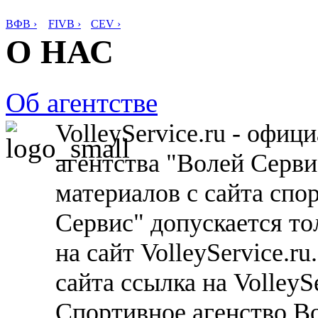
ВФВ ›
FIVB ›
CEV ›
О НАС
Об агентстве
VolleyService.ru - офи
агентства "Волей Серв
материалов с сайта спо
Сервис" допускается то
на сайт VolleyService.r
сайта ссылка на VolleyS
Спортивное агенство В