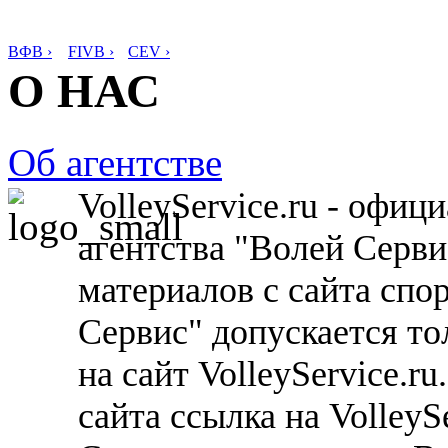
ВФВ ›
FIVB ›
CEV ›
О НАС
Об агентстве
VolleyService.ru - офи
агентства "Волей Серв
материалов с сайта спо
Сервис" допускается то
на сайт VolleyService.r
сайта ссылка на VolleyS