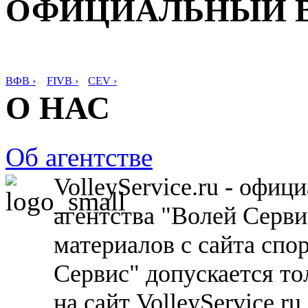
ОФИЦИАЛЬНЫЙ 
ВФВ ›
FIVB ›
CEV ›
О НАС
Об агентстве
VolleyService.ru - офи
агентства "Волей Серв
материалов с сайта спо
Сервис" допускается то
на сайт VolleyService.r