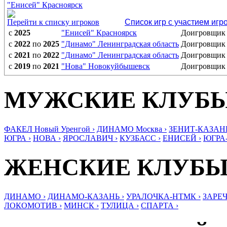
"Енисей" Красноярск
Перейти к списку игроков
Список игр с участием игр
с
2025
"Енисей" Красноярск
Доигровщик
с
2022
по
2025
"Динамо" Ленинградская область
Доигровщик
с
2021
по
2022
"Динамо" Ленинградская область
Доигровщик
с
2019
по
2021
"Нова" Новокуйбышевск
Доигровщик
МУЖСКИЕ КЛУБ
ФАКЕЛ Новый Уренгой ›
ДИНАМО Москва ›
ЗЕНИТ-КАЗАНЬ
ЮГРА ›
НОВА ›
ЯРОСЛАВИЧ ›
КУЗБАСС ›
ЕНИСЕЙ ›
ЮГРА
ЖЕНСКИЕ КЛУБ
ДИНАМО ›
ДИНАМО-КАЗАНЬ ›
УРАЛОЧКА-НТМК ›
ЗАРЕЧ
ЛОКОМОТИВ ›
МИНСК ›
ТУЛИЦА ›
СПАРТА ›