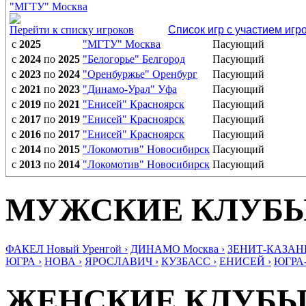
"МГТУ" Москва
Перейти к списку игроков
Список игр с участием игр
с
2025
"МГТУ" Москва
Пасующий
с
2024
по
2025
"Белогорье" Белгород
Пасующий
с
2023
по
2024
"Оренбуржье" Оренбург
Пасующий
с
2021
по
2023
"Динамо-Урал" Уфа
Пасующий
с
2019
по
2021
"Енисей" Красноярск
Пасующий
с
2017
по
2019
"Енисей" Красноярск
Пасующий
с
2016
по
2017
"Енисей" Красноярск
Пасующий
с
2014
по
2015
"Локомотив" Новосибирск
Пасующий
с
2013
по
2014
"Локомотив" Новосибирск
Пасующий
МУЖСКИЕ КЛУБ
ФАКЕЛ Новый Уренгой ›
ДИНАМО Москва ›
ЗЕНИТ-КАЗАНЬ
ЮГРА ›
НОВА ›
ЯРОСЛАВИЧ ›
КУЗБАСС ›
ЕНИСЕЙ ›
ЮГРА
ЖЕНСКИЕ КЛУБ