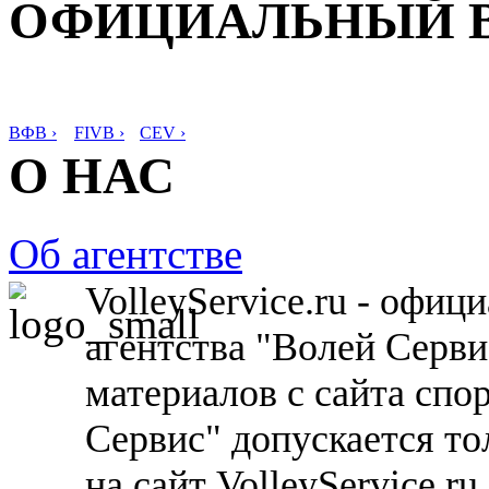
ОФИЦИАЛЬНЫЙ 
ВФВ ›
FIVB ›
CEV ›
О НАС
Об агентстве
VolleyService.ru - офи
агентства "Волей Серв
материалов с сайта спо
Сервис" допускается то
на сайт VolleyService.r