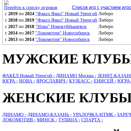
Перейти к списку игроков
Список игр с участием игр
с
2019
по
2024
"Факел Ямал" Новый Уренгой
Либеро
с
2018
по
2019
"Факел Ямал" Новый Уренгой
Либеро
с
2017
по
2018
"Нова" Новокуйбышевск
Либеро
с
2014
по
2017
"Локомотив" Новосибирск
Либеро
с
2013
по
2014
"Локомотив" Новосибирск
Либеро
МУЖСКИЕ КЛУБ
ФАКЕЛ Новый Уренгой ›
ДИНАМО Москва ›
ЗЕНИТ-КАЗАНЬ
ЮГРА ›
НОВА ›
ЯРОСЛАВИЧ ›
КУЗБАСС ›
ЕНИСЕЙ ›
ЮГРА
ЖЕНСКИЕ КЛУБ
ДИНАМО ›
ДИНАМО-КАЗАНЬ ›
УРАЛОЧКА-НТМК ›
ЗАРЕЧ
ЛОКОМОТИВ ›
МИНСК ›
ТУЛИЦА ›
СПАРТА ›