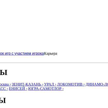
ок игр с участием игрока
Карьера
БЫ
ква ›
ЗЕНИТ-КАЗАНЬ ›
УРАЛ ›
ЛОКОМОТИВ ›
ДИНАМО-ЛО
СС ›
ЕНИСЕЙ ›
ЮГРА-САМОТЛОР ›
БЫ