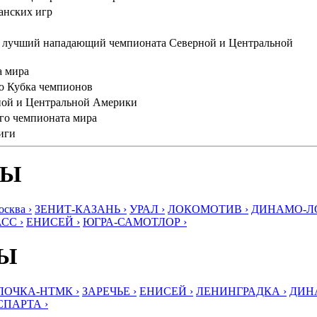
анских игр
 и лучший нападающий чемпионата Северной и Центральной
а мира
го Кубка чемпионов
рной и Центральной Америки
го чемпионата мира
иги
БЫ
ква ›
ЗЕНИТ-КАЗАНЬ ›
УРАЛ ›
ЛОКОМОТИВ ›
ДИНАМО-ЛО
СС ›
ЕНИСЕЙ ›
ЮГРА-САМОТЛОР ›
БЫ
ЛОЧКА-НТМК ›
ЗАРЕЧЬЕ ›
ЕНИСЕЙ ›
ЛЕНИНГРАДКА ›
ДИНА
СПАРТА ›