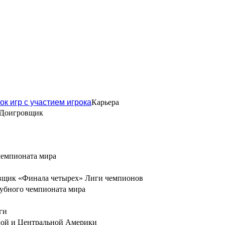
ок игр с участием игрока
Карьера
Доигровщик
чемпионата мира
овщик «Финала четырех» Лиги чемпионов
убного чемпионата мира
ги
рной и Центральной Америки