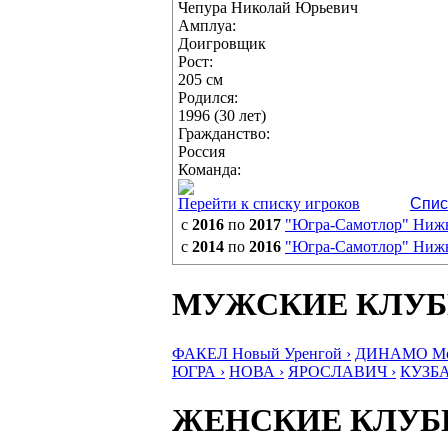
Чепура Николай Юрьевич
Амплуа:
Доигровщик
Рост:
205 см
Родился:
1996 (30 лет)
Гражданство:
Россия
Команда:
Перейти к списку игроков
Спис
с
2016
по
2017
"Югра-Самотлор" Ниж
с
2014
по
2016
"Югра-Самотлор" Ниж
МУЖСКИЕ КЛУ
ФАКЕЛ Новый Уренгой ›
ДИНАМО Мос
ЮГРА ›
НОВА ›
ЯРОСЛАВИЧ ›
КУЗБА
ЖЕНСКИЕ КЛУ