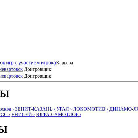
ок игр с участием игрока
Карьера
невартовск
Доигровщик
невартовск
Доигровщик
БЫ
ква ›
ЗЕНИТ-КАЗАНЬ ›
УРАЛ ›
ЛОКОМОТИВ ›
ДИНАМО-ЛО
СС ›
ЕНИСЕЙ ›
ЮГРА-САМОТЛОР ›
БЫ