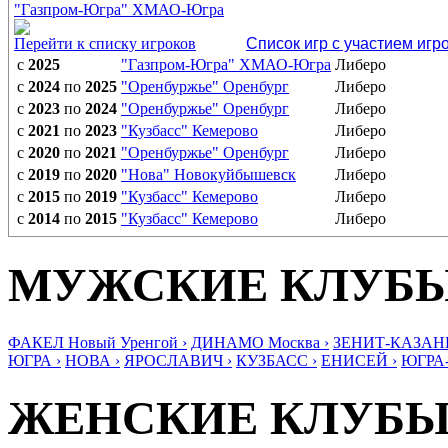
"Газпром-Югра" ХМАО-Югра
Перейти к списку игроков
Список игр с участием игр
с
2025
"Газпром-Югра" ХМАО-Югра
Либеро
с
2024
по
2025
"Оренбуржье" Оренбург
Либеро
с
2023
по
2024
"Оренбуржье" Оренбург
Либеро
с
2021
по
2023
"Кузбасс" Кемерово
Либеро
с
2020
по
2021
"Оренбуржье" Оренбург
Либеро
с
2019
по
2020
"Нова" Новокуйбышевск
Либеро
с
2015
по
2019
"Кузбасс" Кемерово
Либеро
с
2014
по
2015
"Кузбасс" Кемерово
Либеро
МУЖСКИЕ КЛУБ
ФАКЕЛ Новый Уренгой ›
ДИНАМО Москва ›
ЗЕНИТ-КАЗАНЬ
ЮГРА ›
НОВА ›
ЯРОСЛАВИЧ ›
КУЗБАСС ›
ЕНИСЕЙ ›
ЮГРА
ЖЕНСКИЕ КЛУБ