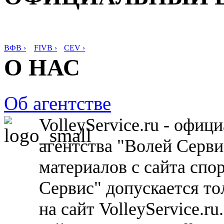
ВФВ ›
FIVB ›
CEV ›
О НАС
Об агентстве
VolleyService.ru - офи
агентства "Волей Серв
материалов с сайта спо
Сервис" допускается то
на сайт VolleyService.r