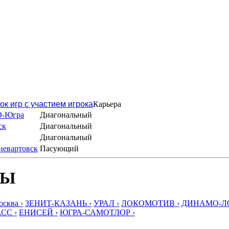
ок игр с участием игрока
Карьера
О-Югра
Диагональный
ск
Диагональный
Диагональный
невартовск
Пасующий
БЫ
ква ›
ЗЕНИТ-КАЗАНЬ ›
УРАЛ ›
ЛОКОМОТИВ ›
ДИНАМО-ЛО
СС ›
ЕНИСЕЙ ›
ЮГРА-САМОТЛОР ›