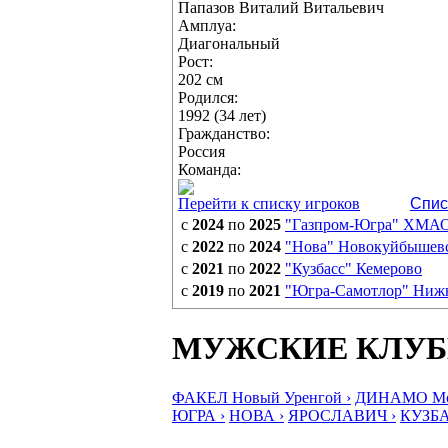
Папазов Виталий Витальевич
Амплуа:
Диагональный
Рост:
202 см
Родился:
1992 (34 лет)
Гражданство:
Россия
Команда:
Перейти к списку игроков
Спис
с
2024
по
2025
"Газпром-Югра" ХМА
с
2022
по
2024
"Нова" Новокуйбышев
с
2021
по
2022
"Кузбасс" Кемерово
с
2019
по
2021
"Югра-Самотлор" Ниж
МУЖСКИЕ КЛУ
ФАКЕЛ Новый Уренгой ›
ДИНАМО Мос
ЮГРА ›
НОВА ›
ЯРОСЛАВИЧ ›
КУЗБА