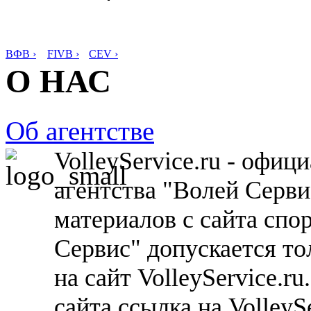
ВФВ ›
FIVB ›
CEV ›
О НАС
Об агентстве
VolleyService.ru - офи
агентства "Волей Серв
материалов с сайта спо
Сервис" допускается то
на сайт VolleyService.r
сайта ссылка на VolleyS