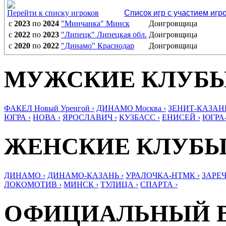
Перейти к списку игроков
Список игр с участием игр
с
2023
по
2024
"Минчанка" Минск
Доигровщица
с
2022
по
2023
"Липецк" Липецкая обл.
Доигровщица
с
2020
по
2022
"Динамо" Краснодар
Доигровщица
МУЖСКИЕ КЛУБ
ФАКЕЛ Новый Уренгой ›
ДИНАМО Москва ›
ЗЕНИТ-КАЗАНЬ
ЮГРА ›
НОВА ›
ЯРОСЛАВИЧ ›
КУЗБАСС ›
ЕНИСЕЙ ›
ЮГРА
ЖЕНСКИЕ КЛУБ
ДИНАМО ›
ДИНАМО-КАЗАНЬ ›
УРАЛОЧКА-НТМК ›
ЗАРЕЧ
ЛОКОМОТИВ ›
МИНСК ›
ТУЛИЦА ›
СПАРТА ›
ОФИЦИАЛЬНЫЙ 