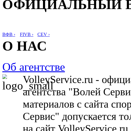
ОФИЦИАЛЬНЫЙ 
ВФВ ›
FIVB ›
CEV ›
О НАС
Об агентстве
VolleyService.ru - офи
агентства "Волей Серв
материалов с сайта спо
Сервис" допускается то
на сайт VolleyService.r