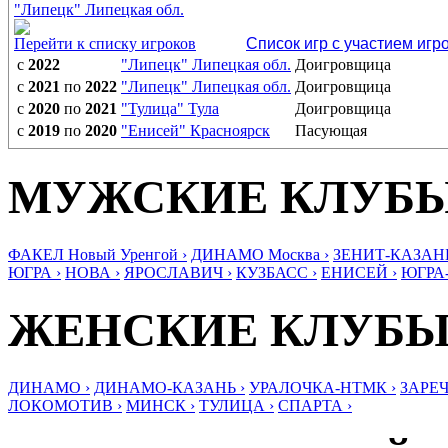
"Липецк" Липецкая обл.
Перейти к списку игроков
Список игр с участием игр
с
2022
"Липецк" Липецкая обл.
Доигровщица
с
2021
по
2022
"Липецк" Липецкая обл.
Доигровщица
с
2020
по
2021
"Тулица" Тула
Доигровщица
с
2019
по
2020
"Енисей" Красноярск
Пасующая
МУЖСКИЕ КЛУБ
ФАКЕЛ Новый Уренгой ›
ДИНАМО Москва ›
ЗЕНИТ-КАЗАНЬ
ЮГРА ›
НОВА ›
ЯРОСЛАВИЧ ›
КУЗБАСС ›
ЕНИСЕЙ ›
ЮГРА
ЖЕНСКИЕ КЛУБ
ДИНАМО ›
ДИНАМО-КАЗАНЬ ›
УРАЛОЧКА-НТМК ›
ЗАРЕЧ
ЛОКОМОТИВ ›
МИНСК ›
ТУЛИЦА ›
СПАРТА ›