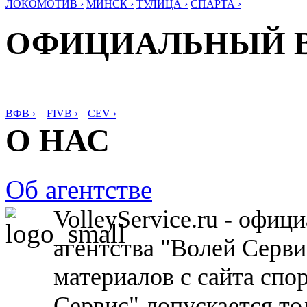
ЛОКОМОТИВ ›
МИНСК ›
ТУЛИЦА ›
СПАРТА ›
ОФИЦИАЛЬНЫЙ 
ВФВ ›
FIVB ›
CEV ›
О НАС
Об агентстве
VolleyService.ru - офи
агентства "Волей Серв
материалов с сайта спо
Сервис" допускается то