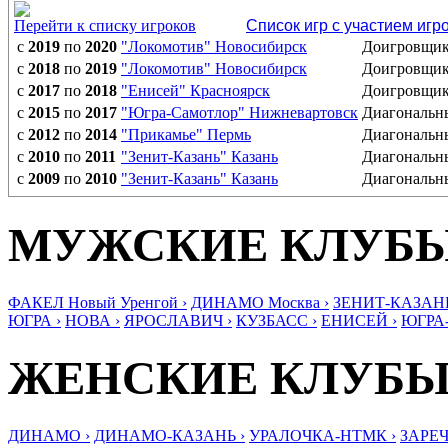
Перейти к списку игроков
Список игр с участием игр
с
2019
по
2020
"Локомотив" Новосибирск
Доигровщи
с
2018
по
2019
"Локомотив" Новосибирск
Доигровщи
с
2017
по
2018
"Енисей" Красноярск
Доигровщи
с
2015
по
2017
"Югра-Самотлор" Нижневартовск
Диагональн
с
2012
по
2014
"Прикамье" Пермь
Диагональн
с
2010
по
2011
"Зенит-Казань" Казань
Диагональн
с
2009
по
2010
"Зенит-Казань" Казань
Диагональн
МУЖСКИЕ КЛУБ
ФАКЕЛ Новый Уренгой ›
ДИНАМО Москва ›
ЗЕНИТ-КАЗАНЬ
ЮГРА ›
НОВА ›
ЯРОСЛАВИЧ ›
КУЗБАСС ›
ЕНИСЕЙ ›
ЮГРА
ЖЕНСКИЕ КЛУБ
ДИНАМО ›
ДИНАМО-КАЗАНЬ ›
УРАЛОЧКА-НТМК ›
ЗАРЕЧ