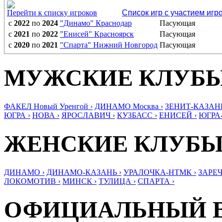
Перейти к списку игроков
Список игр с участием игр
с
2022
по
2024
"Динамо" Краснодар
Пасующая
с
2021
по
2022
"Енисей" Красноярск
Пасующая
с
2020
по
2021
"Спарта" Нижний Новгород
Пасующая
МУЖСКИЕ КЛУБ
ФАКЕЛ Новый Уренгой ›
ДИНАМО Москва ›
ЗЕНИТ-КАЗАНЬ
ЮГРА ›
НОВА ›
ЯРОСЛАВИЧ ›
КУЗБАСС ›
ЕНИСЕЙ ›
ЮГРА
ЖЕНСКИЕ КЛУБ
ДИНАМО ›
ДИНАМО-КАЗАНЬ ›
УРАЛОЧКА-НТМК ›
ЗАРЕЧ
ЛОКОМОТИВ ›
МИНСК ›
ТУЛИЦА ›
СПАРТА ›
ОФИЦИАЛЬНЫЙ 