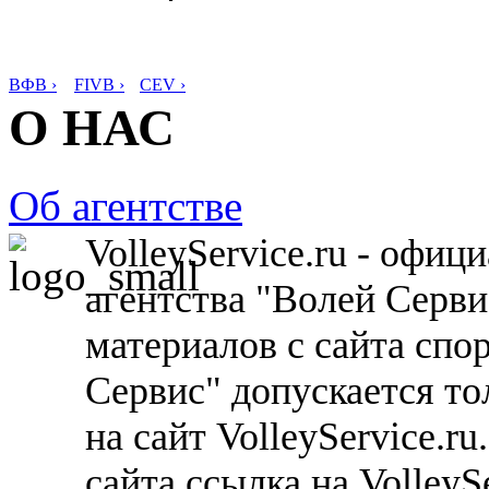
ВФВ ›
FIVB ›
CEV ›
О НАС
Об агентстве
VolleyService.ru - офи
агентства "Волей Серв
материалов с сайта спо
Сервис" допускается то
на сайт VolleyService.r
сайта ссылка на VolleyS