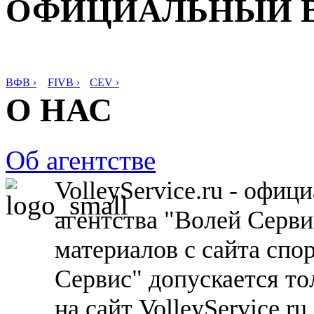
ОФИЦИАЛЬНЫЙ 
ВФВ ›
FIVB ›
CEV ›
О НАС
Об агентстве
VolleyService.ru - офи
агентства "Волей Серв
материалов с сайта спо
Сервис" допускается то
на сайт VolleyService.r