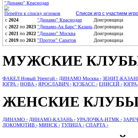
"Динамо" Краснодар
Перейти к списку игроков
Список игр с участием игр
с
2024
"Динамо" Краснодар
Доигровщица
с
2022
по
2023
"Динамо-Ак Барс" Казань
Доигровщица
с
2021
по
2022
"Динамо" Москва
Доигровщица
с
2019
по
2021
"Протон" Саратов
Доигровщица
МУЖСКИЕ КЛУБ
ФАКЕЛ Новый Уренгой ›
ДИНАМО Москва ›
ЗЕНИТ-КАЗАНЬ
ЮГРА ›
НОВА ›
ЯРОСЛАВИЧ ›
КУЗБАСС ›
ЕНИСЕЙ ›
ЮГРА
ЖЕНСКИЕ КЛУБ
ДИНАМО ›
ДИНАМО-КАЗАНЬ ›
УРАЛОЧКА-НТМК ›
ЗАРЕЧ
ЛОКОМОТИВ ›
МИНСК ›
ТУЛИЦА ›
СПАРТА ›