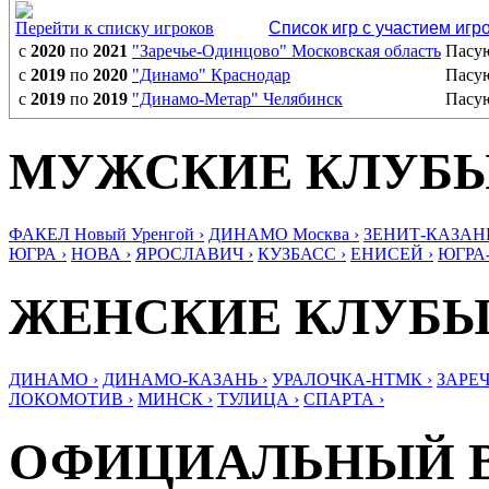
Перейти к списку игроков
Список игр с участием игр
с
2020
по
2021
"Заречье-Одинцово" Московская область
Пасу
с
2019
по
2020
"Динамо" Краснодар
Пасу
с
2019
по
2019
"Динамо-Метар" Челябинск
Пасу
МУЖСКИЕ КЛУБ
ФАКЕЛ Новый Уренгой ›
ДИНАМО Москва ›
ЗЕНИТ-КАЗАНЬ
ЮГРА ›
НОВА ›
ЯРОСЛАВИЧ ›
КУЗБАСС ›
ЕНИСЕЙ ›
ЮГРА
ЖЕНСКИЕ КЛУБ
ДИНАМО ›
ДИНАМО-КАЗАНЬ ›
УРАЛОЧКА-НТМК ›
ЗАРЕЧ
ЛОКОМОТИВ ›
МИНСК ›
ТУЛИЦА ›
СПАРТА ›
ОФИЦИАЛЬНЫЙ 