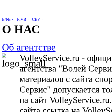
ВФВ ›
FIVB ›
CEV ›
О НАС
Об агентстве
VolleyService.ru - офи
агентства "Волей Серв
материалов с сайта спо
Сервис" допускается то
на сайт VolleyService.r
сайта ссылка на VolleyS