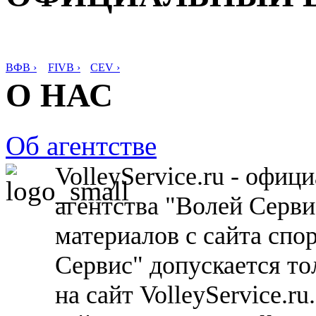
ВФВ ›
FIVB ›
CEV ›
О НАС
Об агентстве
VolleyService.ru - офи
агентства "Волей Серв
материалов с сайта спо
Сервис" допускается то
на сайт VolleyService.r