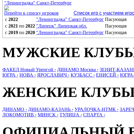
"Ленинградка" Санкт-Петербург
Перейти к списку игроков
Список игр с участием игр
с
2022
"Ленинградка" Санкт-Петербург
Пасующая
с
2021
по
2022
"Липецк" Липецкая обл.
Пасующая
с
2019
по
2020
"Ленинградка" Санкт-Петербург
Пасующая
МУЖСКИЕ КЛУБ
ФАКЕЛ Новый Уренгой ›
ДИНАМО Москва ›
ЗЕНИТ-КАЗАНЬ
ЮГРА ›
НОВА ›
ЯРОСЛАВИЧ ›
КУЗБАСС ›
ЕНИСЕЙ ›
ЮГРА
ЖЕНСКИЕ КЛУБ
ДИНАМО ›
ДИНАМО-КАЗАНЬ ›
УРАЛОЧКА-НТМК ›
ЗАРЕЧ
ЛОКОМОТИВ ›
МИНСК ›
ТУЛИЦА ›
СПАРТА ›
ОФИЦИАЛЬНЫЙ 