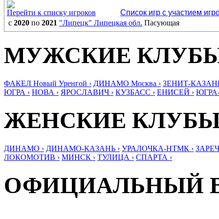
Перейти к списку игроков
Список игр с участием игр
с
2020
по
2021
"Липецк" Липецкая обл.
Пасующая
МУЖСКИЕ КЛУБ
ФАКЕЛ Новый Уренгой ›
ДИНАМО Москва ›
ЗЕНИТ-КАЗАНЬ
ЮГРА ›
НОВА ›
ЯРОСЛАВИЧ ›
КУЗБАСС ›
ЕНИСЕЙ ›
ЮГРА
ЖЕНСКИЕ КЛУБ
ДИНАМО ›
ДИНАМО-КАЗАНЬ ›
УРАЛОЧКА-НТМК ›
ЗАРЕЧ
ЛОКОМОТИВ ›
МИНСК ›
ТУЛИЦА ›
СПАРТА ›
ОФИЦИАЛЬНЫЙ 