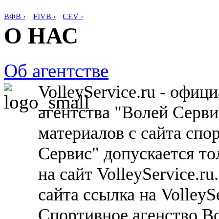
ВФВ ›
FIVB ›
CEV ›
О НАС
Об агентстве
VolleyService.ru - офи
агентства "Волей Серв
материалов с сайта спо
Сервис" допускается то
на сайт VolleyService.r
сайта ссылка на VolleyS
Спортивное агенство В