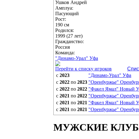
Ушков Андрей
Амплуа:
Пасующий
Рост:
190 см
Родился:
1999 (27 лет)
Гражданство:
Россия
Команда:
"Динамо-Урал" Уфа
Перейти к списку игроков
Спис
с
2023
"Динамо-Урал" Уфа
с
2022
по
2023
"Оренбуржье" Оренбур
с
2022
по
2022
"Факел Ямал" Новый У
с
2021
по
2022
"Оренбуржье" Оренбур
с
2021
по
2021
"Факел Ямал" Новый У
с
2021
по
2021
"Оренбуржье" Оренбур
МУЖСКИЕ КЛУ