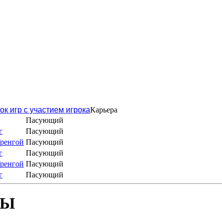
ок игр с участием игрока
Карьера
Пасующий
г
Пасующий
ренгой
Пасующий
г
Пасующий
ренгой
Пасующий
г
Пасующий
БЫ