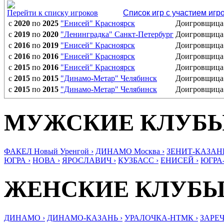
Перейти к списку игроков
Список игр с участием игр
с
2020
по
2025
"Енисей" Красноярск
Доигровщица
с
2019
по
2020
"Ленинградка" Санкт-Петербург
Доигровщица
с
2016
по
2019
"Енисей" Красноярск
Доигровщица
с
2016
по
2016
"Енисей" Красноярск
Доигровщица
с
2015
по
2016
"Енисей" Красноярск
Доигровщица
с
2015
по
2015
"Динамо-Метар" Челябинск
Доигровщица
с
2015
по
2015
"Динамо-Метар" Челябинск
Доигровщица
МУЖСКИЕ КЛУБ
ФАКЕЛ Новый Уренгой ›
ДИНАМО Москва ›
ЗЕНИТ-КАЗАНЬ
ЮГРА ›
НОВА ›
ЯРОСЛАВИЧ ›
КУЗБАСС ›
ЕНИСЕЙ ›
ЮГРА
ЖЕНСКИЕ КЛУБ
ДИНАМО ›
ДИНАМО-КАЗАНЬ ›
УРАЛОЧКА-НТМК ›
ЗАРЕЧ