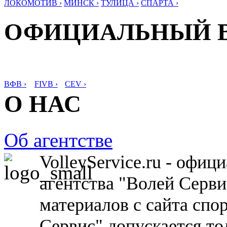
ЛОКОМОТИВ ›
МИНСК ›
ТУЛИЦА ›
СПАРТА ›
ОФИЦИАЛЬНЫЙ 
ВФВ ›
FIVB ›
CEV ›
О НАС
Об агентстве
VolleyService.ru - офи
агентства "Волей Серв
материалов с сайта спо
Сервис" допускается то