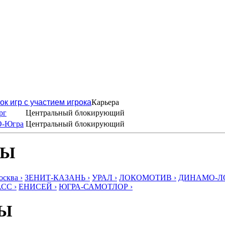
ок игр с участием игрока
Карьера
рг
Центральный блокирующий
О-Югра
Центральный блокирующий
БЫ
ква ›
ЗЕНИТ-КАЗАНЬ ›
УРАЛ ›
ЛОКОМОТИВ ›
ДИНАМО-ЛО
СС ›
ЕНИСЕЙ ›
ЮГРА-САМОТЛОР ›
БЫ