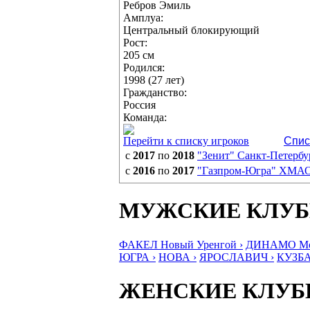
Ребров Эмиль
Амплуа:
Центральный блокирующий
Рост:
205 см
Родился:
1998 (27 лет)
Гражданство:
Россия
Команда:
Перейти к списку игроков
Спис
с
2017
по
2018
"Зенит" Санкт-Петербу
с
2016
по
2017
"Газпром-Югра" ХМА
МУЖСКИЕ КЛУ
ФАКЕЛ Новый Уренгой ›
ДИНАМО Мос
ЮГРА ›
НОВА ›
ЯРОСЛАВИЧ ›
КУЗБА
ЖЕНСКИЕ КЛУ