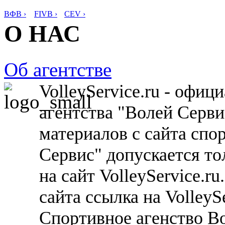
ВФВ ›
FIVB ›
CEV ›
О НАС
Об агентстве
VolleyService.ru - офи
агентства "Волей Серв
материалов с сайта спо
Сервис" допускается то
на сайт VolleyService.r
сайта ссылка на VolleyS
Спортивное агенство В