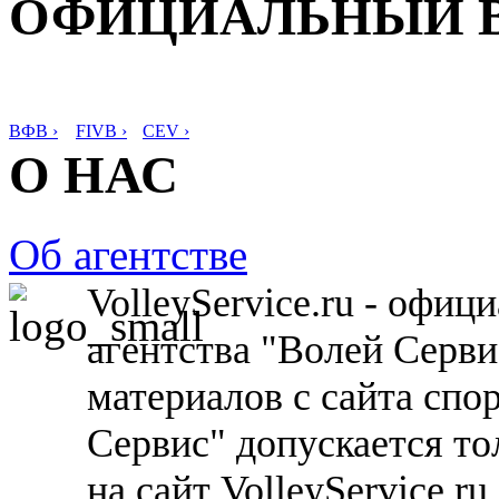
ОФИЦИАЛЬНЫЙ 
ВФВ ›
FIVB ›
CEV ›
О НАС
Об агентстве
VolleyService.ru - офи
агентства "Волей Серв
материалов с сайта спо
Сервис" допускается то
на сайт VolleyService.r