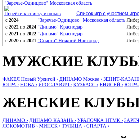
"Заречье-Одинцово" Московская область
Перейти к списку игроков
Список игр с участием игр
с
2024
"Заречье-Одинцово" Московская область
Либе
с
2022
по
2024
"Динамо" Краснодар
Либе
с
2021
по
2022
"Динамо" Краснодар
Либе
с
2020
по
2021
"Спарта" Нижний Новгород
Либе
МУЖСКИЕ КЛУБ
ФАКЕЛ Новый Уренгой ›
ДИНАМО Москва ›
ЗЕНИТ-КАЗАНЬ
ЮГРА ›
НОВА ›
ЯРОСЛАВИЧ ›
КУЗБАСС ›
ЕНИСЕЙ ›
ЮГРА
ЖЕНСКИЕ КЛУБ
ДИНАМО ›
ДИНАМО-КАЗАНЬ ›
УРАЛОЧКА-НТМК ›
ЗАРЕЧ
ЛОКОМОТИВ ›
МИНСК ›
ТУЛИЦА ›
СПАРТА ›