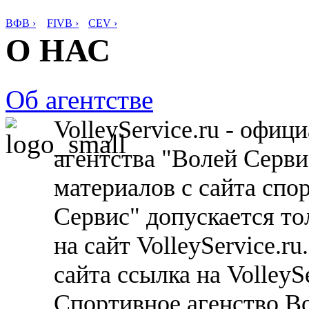
ВФВ ›
FIVB ›
CEV ›
О НАС
Об агентстве
VolleyService.ru - офи
агентства "Волей Серв
материалов с сайта спо
Сервис" допускается то
на сайт VolleyService.r
сайта ссылка на VolleyS
Спортивное агенство В