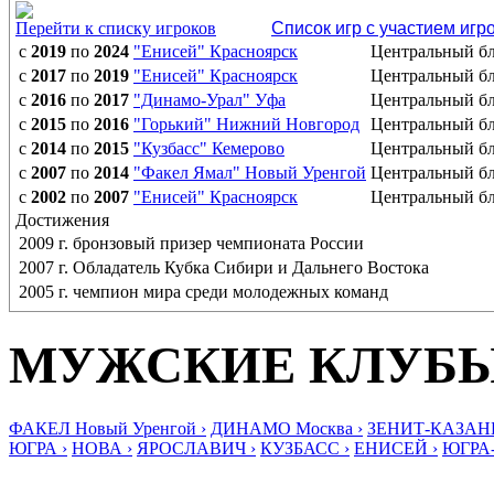
Перейти к списку игроков
Список игр с участием игр
с
2019
по
2024
"Енисей" Красноярск
Центральный б
с
2017
по
2019
"Енисей" Красноярск
Центральный б
с
2016
по
2017
"Динамо-Урал" Уфа
Центральный б
с
2015
по
2016
"Горький" Нижний Новгород
Центральный б
с
2014
по
2015
"Кузбасс" Кемерово
Центральный б
с
2007
по
2014
"Факел Ямал" Новый Уренгой
Центральный б
с
2002
по
2007
"Енисей" Красноярск
Центральный б
Достижения
2009 г. бронзовый призер чемпионата России
2007 г. Обладатель Кубка Сибири и Дальнего Востока
2005 г. чемпион мира среди молодежных команд
МУЖСКИЕ КЛУБ
ФАКЕЛ Новый Уренгой ›
ДИНАМО Москва ›
ЗЕНИТ-КАЗАНЬ
ЮГРА ›
НОВА ›
ЯРОСЛАВИЧ ›
КУЗБАСС ›
ЕНИСЕЙ ›
ЮГРА