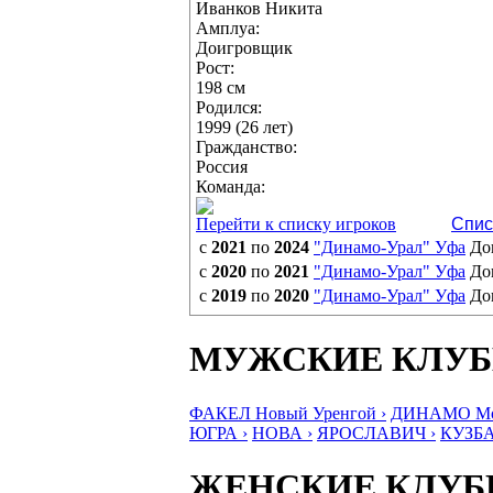
Иванков Никита
Амплуа:
Доигровщик
Рост:
198 см
Родился:
1999 (26 лет)
Гражданство:
Россия
Команда:
Перейти к списку игроков
Спис
с
2021
по
2024
"Динамо-Урал" Уфа
До
с
2020
по
2021
"Динамо-Урал" Уфа
До
с
2019
по
2020
"Динамо-Урал" Уфа
До
МУЖСКИЕ КЛУ
ФАКЕЛ Новый Уренгой ›
ДИНАМО Мос
ЮГРА ›
НОВА ›
ЯРОСЛАВИЧ ›
КУЗБА
ЖЕНСКИЕ КЛУ