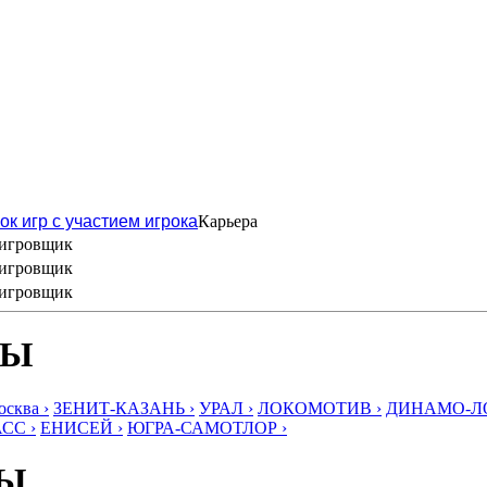
ок игр с участием игрока
Карьера
игровщик
игровщик
игровщик
БЫ
ква ›
ЗЕНИТ-КАЗАНЬ ›
УРАЛ ›
ЛОКОМОТИВ ›
ДИНАМО-ЛО
СС ›
ЕНИСЕЙ ›
ЮГРА-САМОТЛОР ›
БЫ