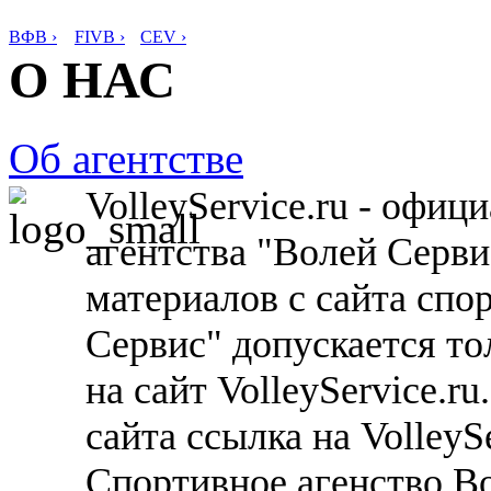
ВФВ ›
FIVB ›
CEV ›
О НАС
Об агентстве
VolleyService.ru - офи
агентства "Волей Серв
материалов с сайта спо
Сервис" допускается то
на сайт VolleyService.r
сайта ссылка на VolleyS
Спортивное агенство В