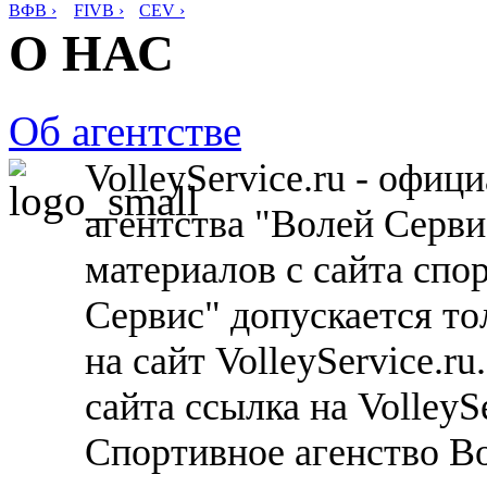
ВФВ ›
FIVB ›
CEV ›
О НАС
Об агентстве
VolleyService.ru - офи
агентства "Волей Серв
материалов с сайта спо
Сервис" допускается то
на сайт VolleyService.r
сайта ссылка на VolleyS
Спортивное агенство В