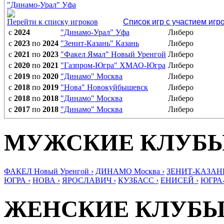
"Динамо-Урал" Уфа
Перейти к списку игроков
Список игр с участием игр
с
2024
"Динамо-Урал" Уфа
Либеро
с
2023
по
2024
"Зенит-Казань" Казань
Либеро
с
2021
по
2023
"Факел Ямал" Новый Уренгой
Либеро
с
2020
по
2021
"Газпром-Югра" ХМАО-Югра
Либеро
с
2019
по
2020
"Динамо" Москва
Либеро
с
2018
по
2019
"Нова" Новокуйбышевск
Либеро
с
2018
по
2018
"Динамо" Москва
Либеро
с
2017
по
2018
"Динамо" Москва
Либеро
МУЖСКИЕ КЛУБ
ФАКЕЛ Новый Уренгой ›
ДИНАМО Москва ›
ЗЕНИТ-КАЗАНЬ
ЮГРА ›
НОВА ›
ЯРОСЛАВИЧ ›
КУЗБАСС ›
ЕНИСЕЙ ›
ЮГРА
ЖЕНСКИЕ КЛУБ