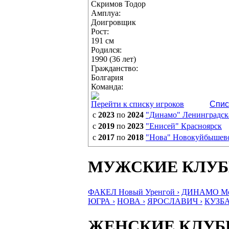
Скримов Тодор
Амплуа:
Доигровщик
Рост:
191 см
Родился:
1990 (36 лет)
Гражданство:
Болгария
Команда:
Перейти к списку игроков
Спис
с
2023
по
2024
"Динамо" Ленинградска
с
2019
по
2023
"Енисей" Красноярск
с
2017
по
2018
"Нова" Новокуйбышев
МУЖСКИЕ КЛУ
ФАКЕЛ Новый Уренгой ›
ДИНАМО Мос
ЮГРА ›
НОВА ›
ЯРОСЛАВИЧ ›
КУЗБА
ЖЕНСКИЕ КЛУ