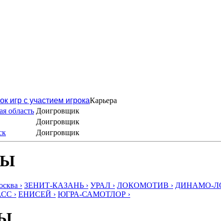
ок игр с участием игрока
Карьера
я область
Доигровщик
Доигровщик
ск
Доигровщик
БЫ
ква ›
ЗЕНИТ-КАЗАНЬ ›
УРАЛ ›
ЛОКОМОТИВ ›
ДИНАМО-ЛО
СС ›
ЕНИСЕЙ ›
ЮГРА-САМОТЛОР ›
БЫ