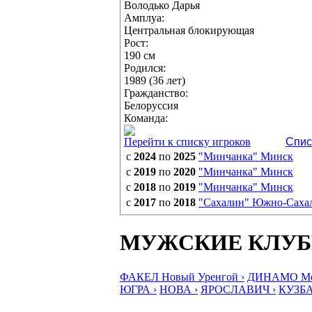
Володько Дарья
Амплуа:
Центральная блокирующая
Рост:
190 см
Родился:
1989 (36 лет)
Гражданство:
Белоруссия
Команда:
Перейти к списку игроков
Спис
с
2024
по
2025
"Минчанка" Минск
с
2019
по
2020
"Минчанка" Минск
с
2018
по
2019
"Минчанка" Минск
с
2017
по
2018
"Сахалин" Южно-Саха
МУЖСКИЕ КЛУ
ФАКЕЛ Новый Уренгой ›
ДИНАМО Мос
ЮГРА ›
НОВА ›
ЯРОСЛАВИЧ ›
КУЗБА