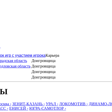
ь
ок игр с участием игрока
Карьера
адская область
Доигровщица
дловская область
Доигровщица
Доигровщица
Доигровщица
БЫ
ква ›
ЗЕНИТ-КАЗАНЬ ›
УРАЛ ›
ЛОКОМОТИВ ›
ДИНАМО-ЛО
СС ›
ЕНИСЕЙ ›
ЮГРА-САМОТЛОР ›