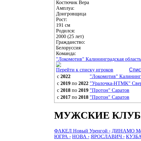
Костючик Вера
Амплуа:
Доигровщица
Рост:
191 см
Родился:
2000 (25 лет)
Гражданство:
Белоруссия
Команда:
"Локомотив" Калининградская област
Перейти к списку игроков
Спис
с
2022
"Локомотив" Калинингр
с
2019
по
2022
"Уралочка-НТМК" Свер
с
2018
по
2019
"Протон" Саратов
с
2017
по
2018
"Протон" Саратов
МУЖСКИЕ КЛУ
ФАКЕЛ Новый Уренгой ›
ДИНАМО Мос
ЮГРА ›
НОВА ›
ЯРОСЛАВИЧ ›
КУЗБА