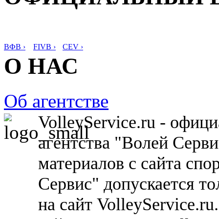
ВФВ ›
FIVB ›
CEV ›
О НАС
Об агентстве
VolleyService.ru - офи
агентства "Волей Серв
материалов с сайта спо
Сервис" допускается то
на сайт VolleyService.r