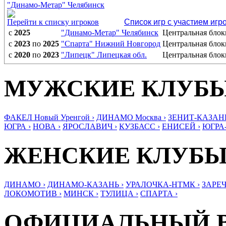
"Динамо-Метар" Челябинск
Перейти к списку игроков
Список игр с участием игр
с
2025
"Динамо-Метар" Челябинск
Центральная бло
с
2023
по
2025
"Спарта" Нижний Новгород
Центральная бло
с
2020
по
2023
"Липецк" Липецкая обл.
Центральная бло
МУЖСКИЕ КЛУБ
ФАКЕЛ Новый Уренгой ›
ДИНАМО Москва ›
ЗЕНИТ-КАЗАНЬ
ЮГРА ›
НОВА ›
ЯРОСЛАВИЧ ›
КУЗБАСС ›
ЕНИСЕЙ ›
ЮГРА
ЖЕНСКИЕ КЛУБ
ДИНАМО ›
ДИНАМО-КАЗАНЬ ›
УРАЛОЧКА-НТМК ›
ЗАРЕЧ
ЛОКОМОТИВ ›
МИНСК ›
ТУЛИЦА ›
СПАРТА ›
ОФИЦИАЛЬНЫЙ 