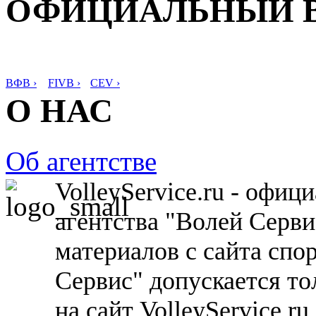
ОФИЦИАЛЬНЫЙ 
ВФВ ›
FIVB ›
CEV ›
О НАС
Об агентстве
VolleyService.ru - офи
агентства "Волей Серв
материалов с сайта спо
Сервис" допускается то
на сайт VolleyService.r