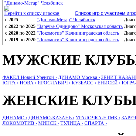
"Динамо-Метар" Челябинск
Перейти к списку игроков
Список игр с участием игр
с
2025
"Динамо-Метар" Челябинск
Диаго
с
2022
по
2025
"Заречье-Одинцово" Московская область
Диаго
с
2020
по
2022
"Локомотив" Калининградская область
Диаго
с
2019
по
2020
"Локомотив" Калининградская область
Диаго
МУЖСКИЕ КЛУБ
ФАКЕЛ Новый Уренгой ›
ДИНАМО Москва ›
ЗЕНИТ-КАЗАНЬ
ЮГРА ›
НОВА ›
ЯРОСЛАВИЧ ›
КУЗБАСС ›
ЕНИСЕЙ ›
ЮГРА
ЖЕНСКИЕ КЛУБ
ДИНАМО ›
ДИНАМО-КАЗАНЬ ›
УРАЛОЧКА-НТМК ›
ЗАРЕЧ
ЛОКОМОТИВ ›
МИНСК ›
ТУЛИЦА ›
СПАРТА ›