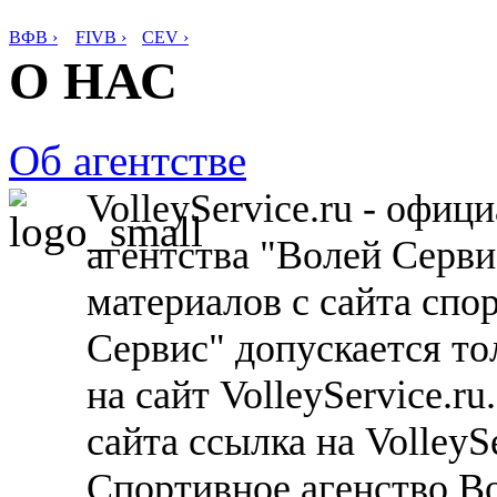
ВФВ ›
FIVB ›
CEV ›
О НАС
Об агентстве
VolleyService.ru - офи
агентства "Волей Серв
материалов с сайта спо
Сервис" допускается то
на сайт VolleyService.r
сайта ссылка на VolleyS
Спортивное агенство В