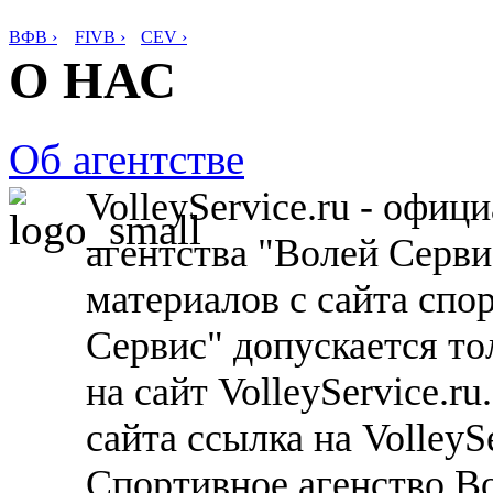
ВФВ ›
FIVB ›
CEV ›
О НАС
Об агентстве
VolleyService.ru - офи
агентства "Волей Серв
материалов с сайта спо
Сервис" допускается то
на сайт VolleyService.r
сайта ссылка на VolleyS
Спортивное агенство В