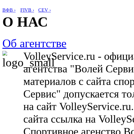
ВФВ ›
FIVB ›
CEV ›
О НАС
Об агентстве
VolleyService.ru - офи
агентства "Волей Серв
материалов с сайта спо
Сервис" допускается то
на сайт VolleyService.r
сайта ссылка на VolleyS
Спортивное агенство В