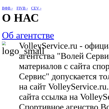
ВФВ ›
FIVB ›
CEV ›
О НАС
Об агентстве
VolleyService.ru - офи
агентства "Волей Серв
материалов с сайта спо
Сервис" допускается то
на сайт VolleyService.r
сайта ссылка на VolleyS
Спортивное агенство В