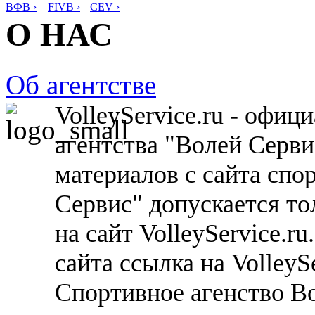
ВФВ ›
FIVB ›
CEV ›
О НАС
Об агентстве
VolleyService.ru - офи
агентства "Волей Серв
материалов с сайта спо
Сервис" допускается то
на сайт VolleyService.r
сайта ссылка на VolleyS
Спортивное агенство В