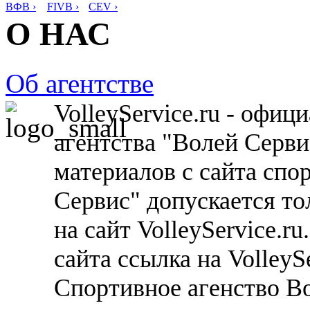
ВФВ ›
FIVB ›
CEV ›
О НАС
Об агентстве
VolleyService.ru - офи
агентства "Волей Серв
материалов с сайта спо
Сервис" допускается то
на сайт VolleyService.r
сайта ссылка на VolleyS
Спортивное агенство В